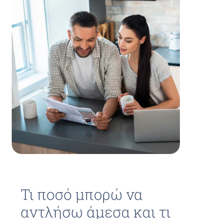
Τι ποσό μπορώ να
αντλήσω άμεσα και τι